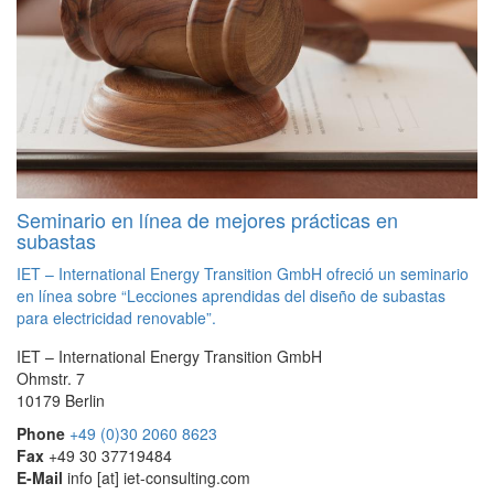
Seminario en línea de mejores prácticas en
subastas
IET – International Energy Transition GmbH ofreció un seminario
en línea sobre “Lecciones aprendidas del diseño de subastas
para electricidad renovable”.
IET – International Energy Transition GmbH
Ohmstr. 7
10179 Berlin
Phone
+49 (0)30 2060 8623
Fax
+49 30 37719484
E-Mail
info
[at]
iet-consulting.com